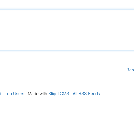
Rep
d
|
Top Users
| Made with
Kliqqi CMS
|
All RSS Feeds