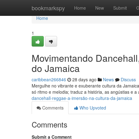
Home
bookmarkspy
Home
New
Submit
G
Home
1
Movimentando Dancehall
do Jamaica
caribbean266846
28 days ago
News
Discuss
Mergulhe no vibrante e exuberante cultura da Jamaica
só ritmo e melodia; traduz a história, as angústias e a
dancehall-reggae-a-imersão-na-cultura-da-jamaica
Comments
Who Upvoted
Comments
Submit a Comment