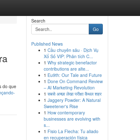
Search
Go
Published News
1
Cầu chuyên sâu · Dịch Vụ
ra
Xổ Số VIP: Phân tích C...
1
Why strategic benefactor
contributions are alte...
1
Eu9th: Our Tale and Future
1
Done On Command Review
s do que
– AI Marketing Revolution
ançando-
1
सबसे अच्छा लेखा परीक्षा कैथल शहर
1
Jaggery Powder: A Natural
Sweetener's Rise
1
How contemporary
businesses are evolving with
s...
1
Fisio La Flecha: Tu aliado
en recuperación física