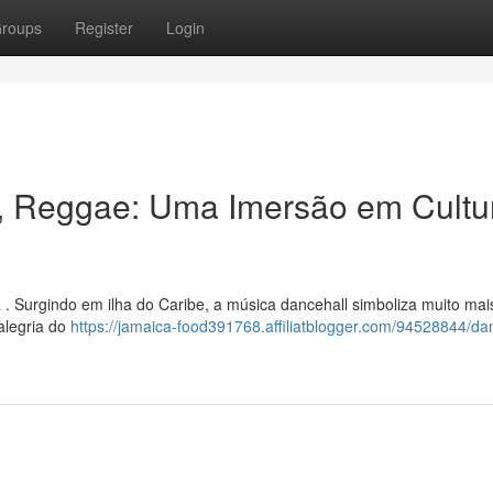
roups
Register
Login
, Reggae: Uma Imersão em Cultu
 . Surgindo em ilha do Caribe, a música dancehall simboliza muito mai
 alegria do
https://jamaica-food391768.affiliatblogger.com/94528844/d