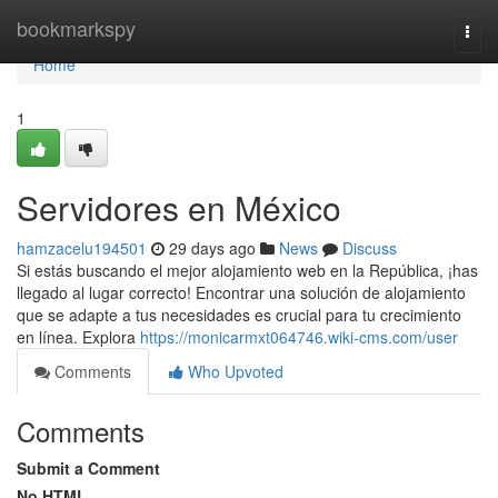
Home
bookmarkspy
Togg
navi
Home
1
Servidores en México
hamzacelu194501
29 days ago
News
Discuss
Si estás buscando el mejor alojamiento web en la República, ¡has
llegado al lugar correcto! Encontrar una solución de alojamiento
que se adapte a tus necesidades es crucial para tu crecimiento
en línea. Explora
https://monicarmxt064746.wiki-cms.com/user
Comments
Who Upvoted
Comments
Submit a Comment
No HTML