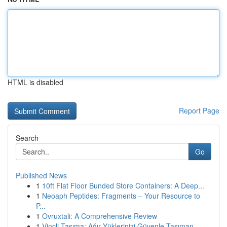
HTML is disabled
Report Page
Search
Go
Published News
1
10ft Flat Floor Bunded Store Containers: A Deep...
1
Neoaph Peptides: Fragments – Your Resource to
P...
1
Ovruxtali: A Comprehensive Review
1
Vinçli Taşıma: Ağır Yüklerinizi Güvenle Taşıman...