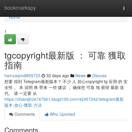
Home
bookmarkspy
Togg
navi
Home
1
tgcopyright最新版 ： 可靠 獲取
指南
hamzaqmdi855723
32 days ago
News
Discuss
想要 得到 Telegram最新版本？ 不少 人 担心copyright tg 应用 的 安
全性 。 本 说明 将 带来 一些 建议 ， 确保您 可靠 地 获得 最新 迭
代。 请 一定要 从
https://chiarajhze747661.blogs100.com/42457242/telegram最新
版本-放心-獲取-方法
Comments
Who Upvoted
Comments