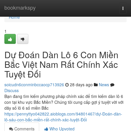
Home
bookmarkspy
Togg
navi
Home
1
Dự Đoán Dàn Lô 6 Con Miền
Bắc Việt Nam Rất Chính Xác
Tuyệt Đối
soicudn6conminbccaocp713926
28 days ago
News
Discuss
Bạn đang tìm kiếm phương pháp chính xác để tìm kiếm dàn lô 6
con tại khu vực Bắc Miền? Chúng tôi cung cấp gợi ý tuyệt vời với
dãy số lô 6 số miền Bắc
https://pennyttyo042822.aioblogs.com/94801467/dự-Đoán-dàn-
lô-sáu-con-bắc-miền-rất-chính-xác-tuyệt-Đối
Comments
Who Upvoted