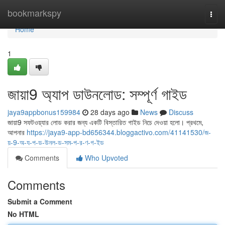
Home
bookmarkspy
Togg
navi
Home
1
জায়া9 অ্যাপ ডাউনলোড: সম্পূর্ণ গাইড
jaya9appbonus159984
28 days ago
News
Discuss
জায়া9 সফটওয়্যার লোড করার জন্য একটি বিস্তারিত গাইড নিচে দেওয়া হলো। প্রথমে,
আপনার
https://jaya9-app-bd656344.bloggactivo.com/41141530/জ-
য়-9-অ-য-প-ড-উনল-ড-সম-প-র-ণ-গ-ইড
Comments
Who Upvoted
Comments
Submit a Comment
No HTML