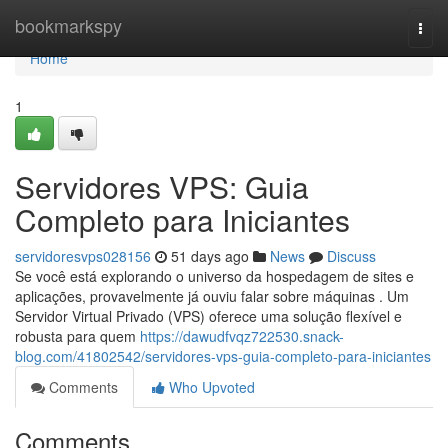
Home
bookmarkspy
Togg
navi
Home
1
Servidores VPS: Guia
Completo para Iniciantes
servidoresvps028156
51 days ago
News
Discuss
Se você está explorando o universo da hospedagem de sites e
aplicações, provavelmente já ouviu falar sobre máquinas . Um
Servidor Virtual Privado (VPS) oferece uma solução flexível e
robusta para quem
https://dawudfvqz722530.snack-
blog.com/41802542/servidores-vps-guia-completo-para-iniciantes
Comments
Who Upvoted
Comments