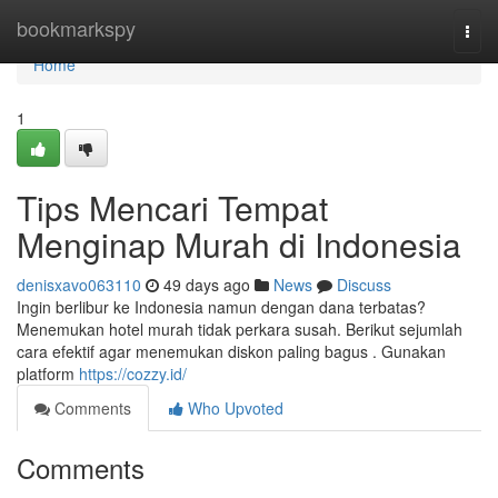
Home
bookmarkspy
Togg
navi
Home
1
Tips Mencari Tempat
Menginap Murah di Indonesia
denisxavo063110
49 days ago
News
Discuss
Ingin berlibur ke Indonesia namun dengan dana terbatas?
Menemukan hotel murah tidak perkara susah. Berikut sejumlah
cara efektif agar menemukan diskon paling bagus . Gunakan
platform
https://cozzy.id/
Comments
Who Upvoted
Comments