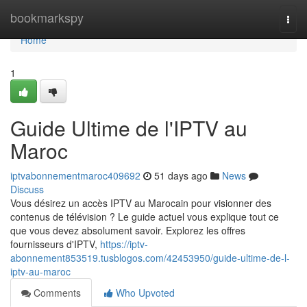
Home
bookmarkspy
Togg
navi
Home
1
Guide Ultime de l'IPTV au
Maroc
iptvabonnementmaroc409692
51 days ago
News
Discuss
Vous désirez un accès IPTV au Marocain pour visionner des
contenus de télévision ? Le guide actuel vous explique tout ce
que vous devez absolument savoir. Explorez les offres
fournisseurs d'IPTV,
https://iptv-
abonnement853519.tusblogos.com/42453950/guide-ultime-de-l-
iptv-au-maroc
Comments
Who Upvoted