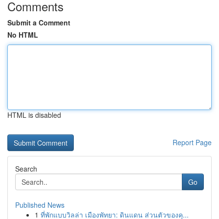
Comments
Submit a Comment
No HTML
HTML is disabled
Report Page
Search
Go
Published News
1
ที่พักแบบวิลล่า เมืองพัทยา: ดินแดน ส่วนตัวของคุ...