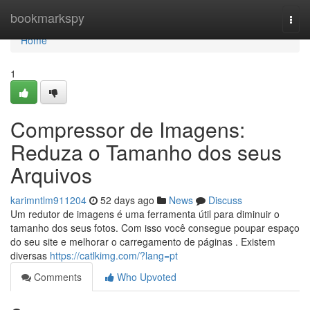
Home
bookmarkspy
Togg
navi
Home
1
Compressor de Imagens:
Reduza o Tamanho dos seus
Arquivos
karimntlm911204
52 days ago
News
Discuss
Um redutor de imagens é uma ferramenta útil para diminuir o
tamanho dos seus fotos. Com isso você consegue poupar espaço
do seu site e melhorar o carregamento de páginas . Existem
diversas
https://catlkimg.com/?lang=pt
Comments
Who Upvoted