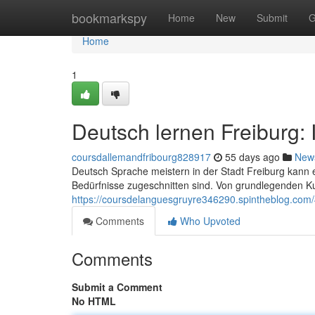
Home
bookmarkspy
Home
New
Submit
G
Home
1
Deutsch lernen Freiburg:
coursdallemandfribourg828917
55 days ago
New
Deutsch Sprache meistern in der Stadt Freiburg kann ei
Bedürfnisse zugeschnitten sind. Von grundlegenden Ku
https://coursdelanguesgruyre346290.spintheblog.com/
Comments
Who Upvoted
Comments
Submit a Comment
No HTML