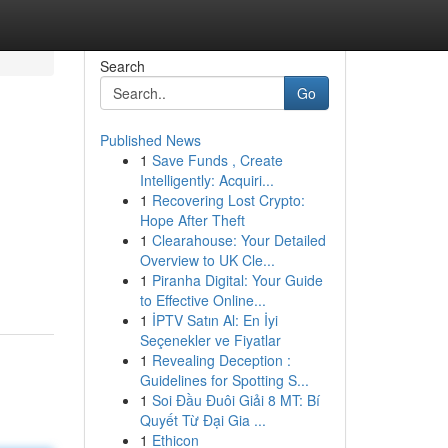
Search
Go
Published News
1
Save Funds , Create
Intelligently: Acquiri...
1
Recovering Lost Crypto:
Hope After Theft
1
Clearahouse: Your Detailed
Overview to UK Cle...
1
Piranha Digital: Your Guide
to Effective Online...
1
İPTV Satın Al: En İyi
Seçenekler ve Fiyatlar
1
Revealing Deception :
Guidelines for Spotting S...
1
Soi Đầu Đuôi Giải 8 MT: Bí
Quyết Từ Đại Gia ...
1
Ethicon