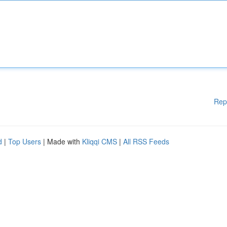
Rep
d
|
Top Users
| Made with
Kliqqi CMS
|
All RSS Feeds