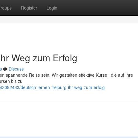
roups
Register
Login
 Ihr Weg zum Erfolg
s
Discuss
n spannende Reise sein. Wir gestalten effektive Kurse , die auf Ihre
rsen bis zu
42092433/deutsch-lernen-freiburg-ihr-weg-zum-erfolg