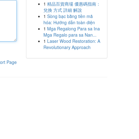
1
精品百貨商場 優惠碼指南：
兌換 方式 詳細 解說
1
Sòng bạc bằng tiền mã
hóa: Hướng dẫn toàn diện
1
Mga Regalong Para sa Ina
Mga Regalo para sa Nan...
1
Laser Wood Restoration: A
Revolutionary Approach
ort Page