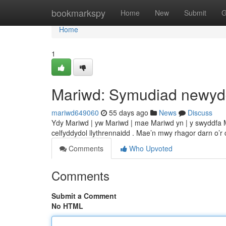
Home
bookmarkspy
Home
New
Submit
G
Home
1
Mariwd: Symudiad newy
mariwd649060
55 days ago
News
Discuss
Ydy Mariwd | yw Mariwd | mae Mariwd yn | y swyddfa M
celfyddydol llythrennaidd . Mae’n mwy rhagor darn o’r 
Comments
Who Upvoted
Comments
Submit a Comment
No HTML