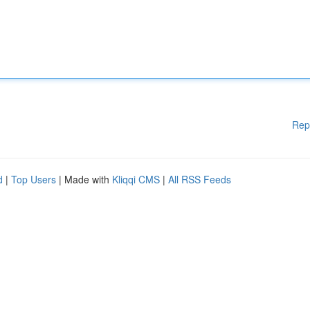
Rep
d
|
Top Users
| Made with
Kliqqi CMS
|
All RSS Feeds