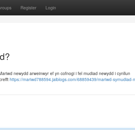
roups
Register
Login
dd?
ariwd newydd arweinwyr ef yn cofnogi i fel mudiad newydd i cynllun
crefft
https://mariwd788594.jaiblogs.com/68859439/mariwd-symudiad-