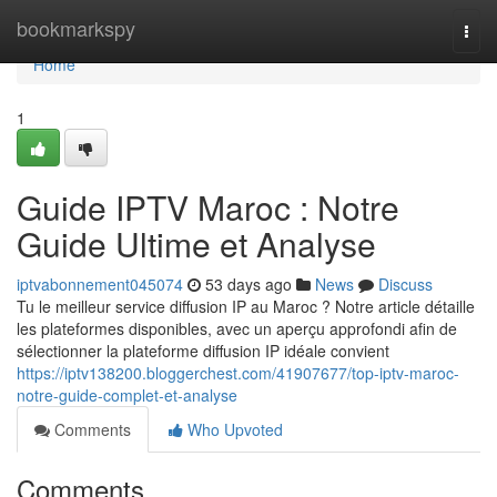
Home
bookmarkspy
Togg
navi
Home
1
Guide IPTV Maroc : Notre
Guide Ultime et Analyse
iptvabonnement045074
53 days ago
News
Discuss
Tu le meilleur service diffusion IP au Maroc ? Notre article détaille
les plateformes disponibles, avec un aperçu approfondi afin de
sélectionner la plateforme diffusion IP idéale convient
https://iptv138200.bloggerchest.com/41907677/top-iptv-maroc-
notre-guide-complet-et-analyse
Comments
Who Upvoted
Comments