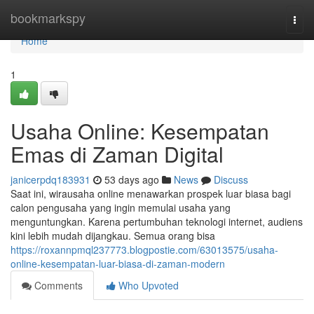
Home
bookmarkspy
Togg
navi
Home
1
Usaha Online: Kesempatan
Emas di Zaman Digital
janicerpdq183931
53 days ago
News
Discuss
Saat ini, wirausaha online menawarkan prospek luar biasa bagi
calon pengusaha yang ingin memulai usaha yang
menguntungkan. Karena pertumbuhan teknologi internet, audiens
kini lebih mudah dijangkau. Semua orang bisa
https://roxannpmql237773.blogpostie.com/63013575/usaha-
online-kesempatan-luar-biasa-di-zaman-modern
Comments
Who Upvoted