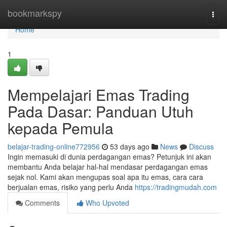
Home
bookmarkspy
Togg
navi
Home
1
Mempelajari Emas Trading
Pada Dasar: Panduan Utuh
kepada Pemula
belajar-trading-online772956
53 days ago
News
Discuss
Ingin memasuki di dunia perdagangan emas? Petunjuk ini akan
membantu Anda belajar hal-hal mendasar perdagangan emas
sejak nol. Kami akan mengupas soal apa itu emas, cara cara
berjualan emas, risiko yang perlu Anda
https://tradingmudah.com
Comments
Who Upvoted