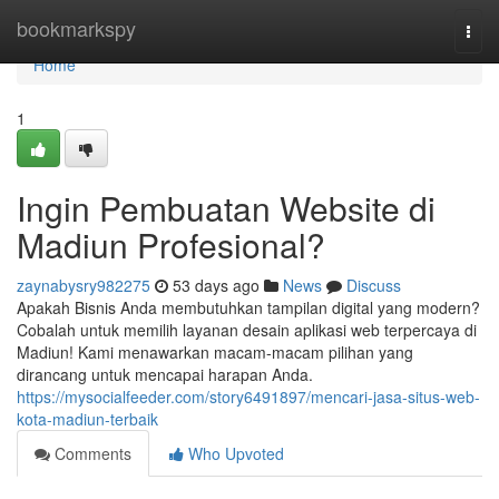
Home
bookmarkspy
Togg
navi
Home
1
Ingin Pembuatan Website di
Madiun Profesional?
zaynabysry982275
53 days ago
News
Discuss
Apakah Bisnis Anda membutuhkan tampilan digital yang modern?
Cobalah untuk memilih layanan desain aplikasi web terpercaya di
Madiun! Kami menawarkan macam-macam pilihan yang
dirancang untuk mencapai harapan Anda.
https://mysocialfeeder.com/story6491897/mencari-jasa-situs-web-
kota-madiun-terbaik
Comments
Who Upvoted