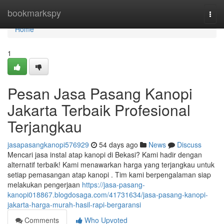
Home
bookmarkspy
Togg
navi
Home
1
Pesan Jasa Pasang Kanopi
Jakarta Terbaik Profesional
Terjangkau
jasapasangkanopi576929
54 days ago
News
Discuss
Mencari jasa instal atap kanopi di Bekasi? Kami hadir dengan
alternatif terbaik! Kami menawarkan harga yang terjangkau untuk
setiap pemasangan atap kanopi . Tim kami berpengalaman siap
melakukan pengerjaan
https://jasa-pasang-
kanopi018867.blogdosaga.com/41731634/jasa-pasang-kanopi-
jakarta-harga-murah-hasil-rapi-bergaransi
Comments
Who Upvoted