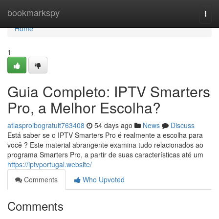
Home
bookmarkspy
Togg
navi
Home
1
Guia Completo: IPTV Smarters
Pro, a Melhor Escolha?
atlasproibogratuit763408
54 days ago
News
Discuss
Está saber se o IPTV Smarters Pro é realmente a escolha para
você ? Este material abrangente examina tudo relacionados ao
programa Smarters Pro, a partir de suas características até um
https://iptvportugal.website/
Comments
Who Upvoted
Comments