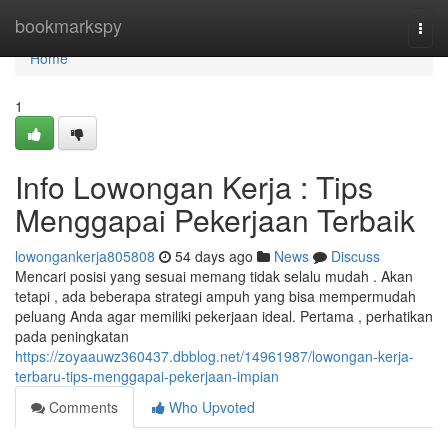
Home
bookmarkspy
Togg
navi
Home
1
Info Lowongan Kerja : Tips
Menggapai Pekerjaan Terbaik
lowongankerja805808
54 days ago
News
Discuss
Mencari posisi yang sesuai memang tidak selalu mudah . Akan
tetapi , ada beberapa strategi ampuh yang bisa mempermudah
peluang Anda agar memiliki pekerjaan ideal. Pertama , perhatikan
pada peningkatan
https://zoyaauwz360437.dbblog.net/14961987/lowongan-kerja-
terbaru-tips-menggapai-pekerjaan-impian
Comments
Who Upvoted