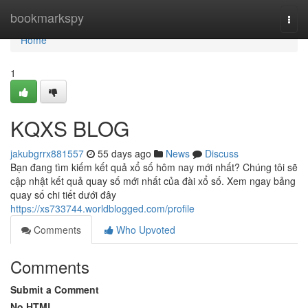
Home
bookmarkspy
Togg
navi
Home
1
KQXS BLOG
jakubgrrx881557
55 days ago
News
Discuss
Bạn đang tìm kiếm kết quả xổ số hôm nay mới nhất? Chúng tôi sẽ
cập nhật kết quả quay số mới nhất của đài xổ số. Xem ngay bảng
quay số chi tiết dưới đây
https://xs733744.worldblogged.com/profile
Comments
Who Upvoted
Comments
Submit a Comment
No HTML