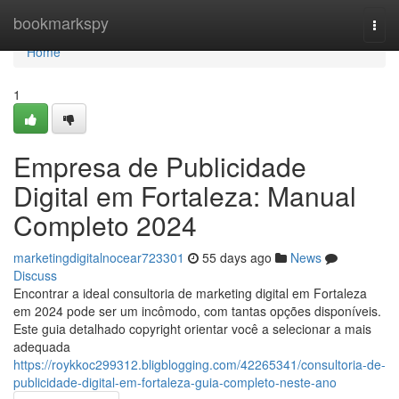
Home
bookmarkspy
Togg
navi
Home
1
Empresa de Publicidade
Digital em Fortaleza: Manual
Completo 2024
marketingdigitalnocear723301
55 days ago
News
Discuss
Encontrar a ideal consultoria de marketing digital em Fortaleza
em 2024 pode ser um incômodo, com tantas opções disponíveis.
Este guia detalhado copyright orientar você a selecionar a mais
adequada
https://roykkoc299312.bligblogging.com/42265341/consultoria-de-
publicidade-digital-em-fortaleza-guia-completo-neste-ano