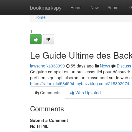
Home
bookmarkspy
Home
New
Submit
G
Home
1
Le Guide Ultime des Back
lawsonqfxs338399
55 days ago
News
Discuss
Ce guide complet est un outil essentiel pour découvrir
pertinents qui optimiseront un classement sur le web 
https://rafaelgfai534594.mybuzzblog.com/21830207/ba
Comments
Who Upvoted
Comments
Submit a Comment
No HTML