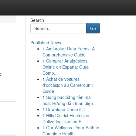
Search
Go
Published News
1
Amibroker Data Feeds: A
Comprehensive Guide
1
Comprar Analgésicos
Online en España: Guía
Comp...
e
1
Achat de voitures
d'occasion au Cameroun :
Guide
1
Sòng bạc bằng tiền mã
hóa: Hướng dẫn toàn diện
1
Download Curse 5.1
1
Hills District Electrician
Delivering Trusted E...
1
Our Wellness : Your Path to
Complete Health