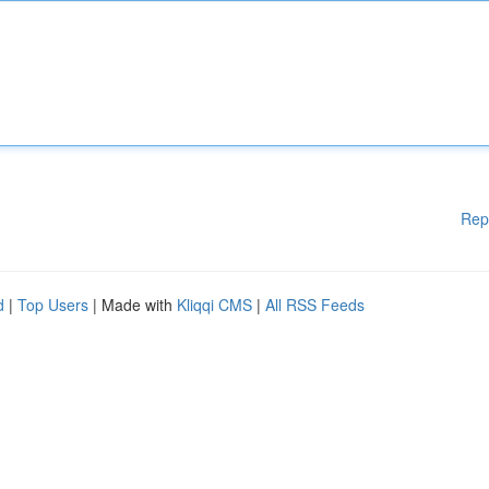
Rep
d
|
Top Users
| Made with
Kliqqi CMS
|
All RSS Feeds