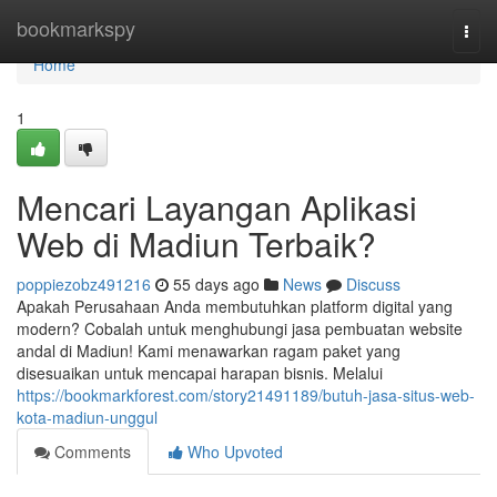
Home
bookmarkspy
Togg
navi
Home
1
Mencari Layangan Aplikasi
Web di Madiun Terbaik?
poppiezobz491216
55 days ago
News
Discuss
Apakah Perusahaan Anda membutuhkan platform digital yang
modern? Cobalah untuk menghubungi jasa pembuatan website
andal di Madiun! Kami menawarkan ragam paket yang
disesuaikan untuk mencapai harapan bisnis. Melalui
https://bookmarkforest.com/story21491189/butuh-jasa-situs-web-
kota-madiun-unggul
Comments
Who Upvoted