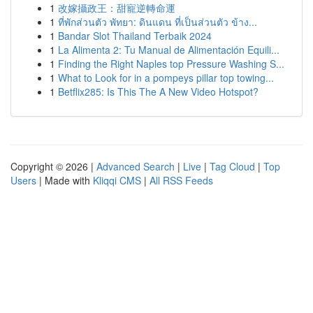
1
改嫁攝政王：甜寵逆轉命運
1
ที่พักส่วนตัว พัทยา: ดินแดน ที่เป็นส่วนตัว ข้าง...
1
Bandar Slot Thailand Terbaik 2024
1
La Alimenta 2: Tu Manual de Alimentación Equili...
1
Finding the Right Naples top Pressure Washing S...
1
What to Look for in a pompeys pillar top towing...
1
Betflix285: Is This The A New Video Hotspot?
Copyright © 2026 |
Advanced Search
|
Live
|
Tag Cloud
|
Top
Users
| Made with
Kliqqi CMS
|
All RSS Feeds