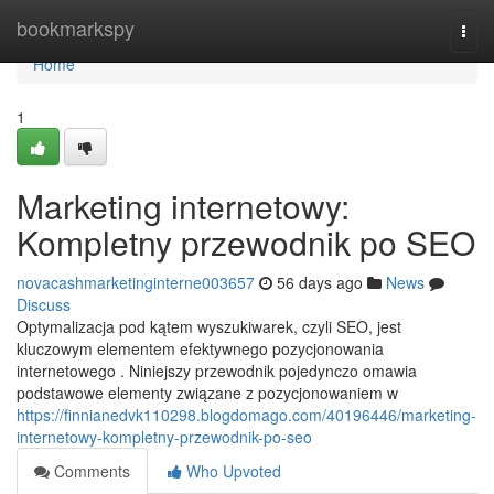
Home
bookmarkspy
Togg
navi
Home
1
Marketing internetowy:
Kompletny przewodnik po SEO
novacashmarketinginterne003657
56 days ago
News
Discuss
Optymalizacja pod kątem wyszukiwarek, czyli SEO, jest
kluczowym elementem efektywnego pozycjonowania
internetowego . Niniejszy przewodnik pojedynczo omawia
podstawowe elementy związane z pozycjonowaniem w
https://finnianedvk110298.blogdomago.com/40196446/marketing-
internetowy-kompletny-przewodnik-po-seo
Comments
Who Upvoted