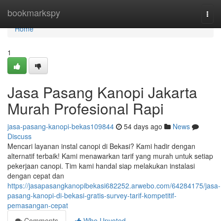
Home
bookmarkspy
Togg
navi
Home
1
Jasa Pasang Kanopi Jakarta
Murah Profesional Rapi
jasa-pasang-kanopi-bekas109844
54 days ago
News
Discuss
Mencari layanan instal canopi di Bekasi? Kami hadir dengan
alternatif terbaik! Kami menawarkan tarif yang murah untuk setiap
pekerjaan canopi. Tim kami handal siap melakukan instalasi
dengan cepat dan
https://jasapasangkanopibekasi682252.arwebo.com/64284175/jasa-
pasang-kanopi-di-bekasi-gratis-survey-tarif-kompetitif-
pemasangan-cepat
Comments
Who Upvoted