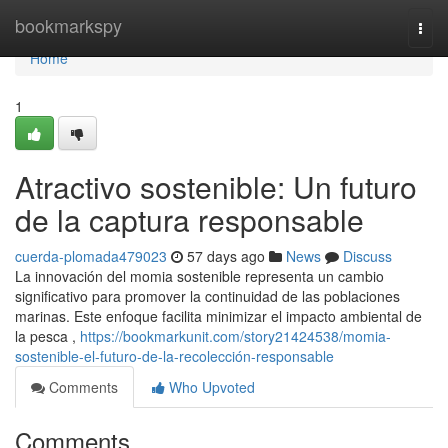
Home
bookmarkspy
Togg
navi
Home
1
Atractivo sostenible: Un futuro
de la captura responsable
cuerda-plomada479023
57 days ago
News
Discuss
La innovación del momia sostenible representa un cambio
significativo para promover la continuidad de las poblaciones
marinas. Este enfoque facilita minimizar el impacto ambiental de
la pesca ,
https://bookmarkunit.com/story21424538/momia-
sostenible-el-futuro-de-la-recolección-responsable
Comments
Who Upvoted
Comments