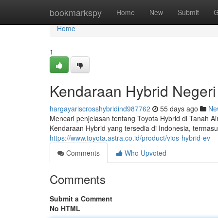
Home
bookmarkspy
Home
New
Submit
G
Home
1
Kendaraan Hybrid Negeri I
hargayariscrosshybridind987762
55 days ago
Ne
Mencari penjelasan tentang Toyota Hybrid di Tanah Air 
Kendaraan Hybrid yang tersedia di Indonesia, termasuk
https://www.toyota.astra.co.id/product/vios-hybrid-ev
Comments
Who Upvoted
Comments
Submit a Comment
No HTML