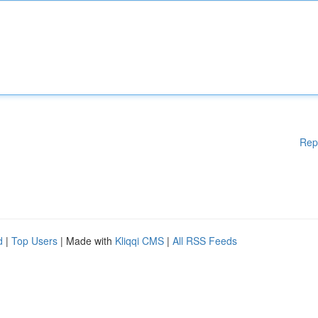
Rep
d
|
Top Users
| Made with
Kliqqi CMS
|
All RSS Feeds