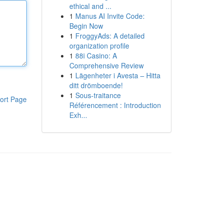
ethical and ...
1
Manus AI Invite Code:
Begin Now
1
FroggyAds: A detailed
organization profile
1
88i Casino: A
Comprehensive Review
1
Lägenheter i Avesta – Hitta
ditt drömboende!
1
Sous-traitance
ort Page
Référencement : Introduction
Exh...