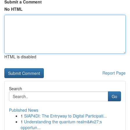
Submit a Comment
No HTML
HTML is disabled
Report Page
Search
Go
Published News
1
SIAP4DI: The Entryway to Digital Participati...
1
Understanding the quantum realm&#x27;s
opportun...