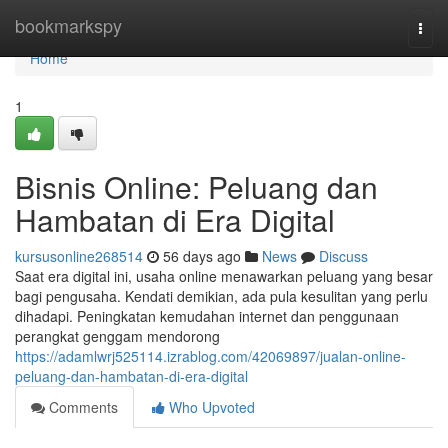
Home
bookmarkspy
Togg
navi
Home
1
Bisnis Online: Peluang dan
Hambatan di Era Digital
kursusonline268514
56 days ago
News
Discuss
Saat era digital ini, usaha online menawarkan peluang yang besar
bagi pengusaha. Kendati demikian, ada pula kesulitan yang perlu
dihadapi. Peningkatan kemudahan internet dan penggunaan
perangkat genggam mendorong
https://adamlwrj525114.izrablog.com/42069897/jualan-online-
peluang-dan-hambatan-di-era-digital
Comments
Who Upvoted