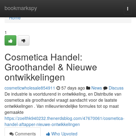
Home
bookmarkspy
Togg
navi
Home
1
Cosmetica Handel:
Groothandel & Nieuwe
ontwikkelingen
cosmeticwholesale854911
57 days ago
News
Discuss
De industrie is voortdurend in ontwikkeling, en Distributie van
cosmetica als groothandel vraagt aandacht voor de laatste
ontwikkelingen . Van milieuvriendelijke formules tot op maat
gemaakte
https://zoelthk940232.thenerdsblog.com/47670061/cosmetica-
handel-aftapper-nieuwe-ontwikkelingen
Comments
Who Upvoted