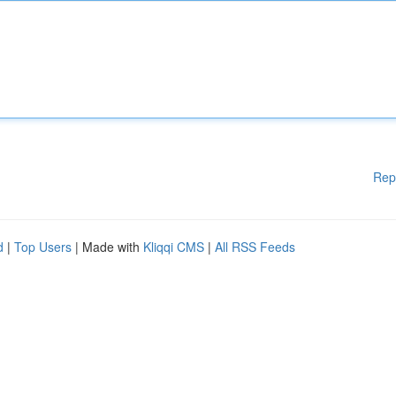
Rep
d
|
Top Users
| Made with
Kliqqi CMS
|
All RSS Feeds