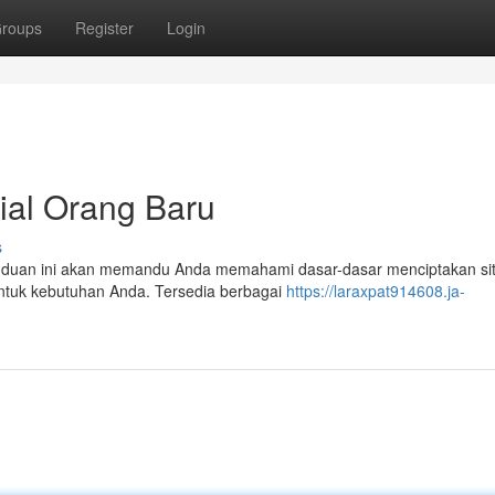
roups
Register
Login
rial Orang Baru
s
 Panduan ini akan memandu Anda memahami dasar-dasar menciptakan si
 untuk kebutuhan Anda. Tersedia berbagai
https://laraxpat914608.ja-