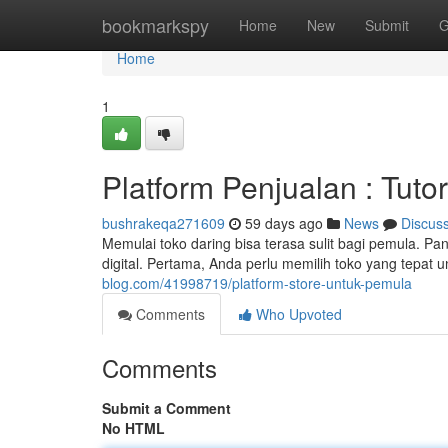
Home
bookmarkspy
Home
New
Submit
G
Home
1
Platform Penjualan : Tuto
bushrakeqa271609
59 days ago
News
Discus
Memulai toko daring bisa terasa sulit bagi pemula.
digital. Pertama, Anda perlu memilih toko yang tepat
blog.com/41998719/platform-store-untuk-pemula
Comments
Who Upvoted
Comments
Submit a Comment
No HTML