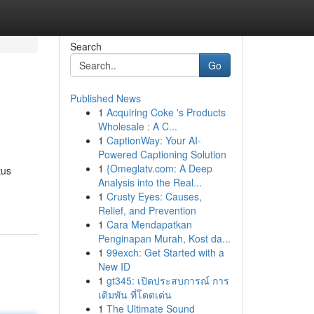
Search
Go
Published News
1
Acquiring Coke 's Products
Wholesale : A C...
1
CaptionWay: Your AI-
Powered Captioning Solution
1
{Omeglatv.com: A Deep
tus
Analysis into the Real...
1
Crusty Eyes: Causes,
Relief, and Prevention
1
Cara Mendapatkan
Penginapan Murah, Kost da...
1
99exch: Get Started with a
New ID
1
gt345: เปิดประสบการณ์ การ
เดิมพัน ที่โดดเด่น
1
The Ultimate Sound