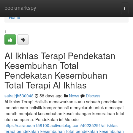
Home
bookmarkspy
Togg
navi
Home
1
Al Ikhlas Terapi Pendekatan
Kesembuhan Total
Pendekatan Kesembuhan
Total Terapi Al Ikhlas
sairajrjh530048
58 days ago
News
Discuss
Al Ikhlas Terapi Holistik menawarkan suatu sebuah pendekatan
metode cara holistik komprehensif menyeluruh untuk mencapai
meraih menjalani kesembuhan keseimbangan kemerataan total
utuh sempurna. Pendekatan ini Metode
https://carauuon158100.activosblog.com/40235291/al-ikhlas-
terapi-pendekatan-kesembuhan-total-pendekatan-kesembuhan-