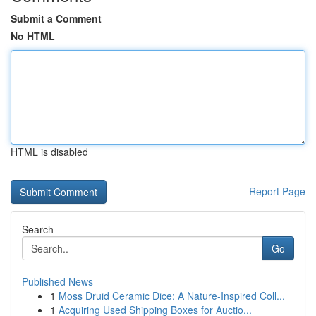
Submit a Comment
No HTML
HTML is disabled
Report Page
Search
Go
Published News
1
Moss Druid Ceramic Dice: A Nature-Inspired Coll...
1
Acquiring Used Shipping Boxes for Auctio...