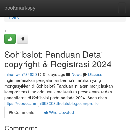
Home
bookmarkspy
Togg
navi
Home
1
Sohibslot: Panduan Detail
copyright & Registrasi 2024
minanwzh784620
61 days ago
News
Discuss
Ingin merasakan pengalaman bermain taruhan yang
mengasyikkan di Sohibslot? Panduan ini akan menjelaskan
komprehensif metode untuk melakukan proses masuk dan
pendaftaran di Sohibslot pada periode 2024. Anda akan
https://rebeccahmml993308.thelateblog.com/profile
Comments
Who Upvoted
Comments