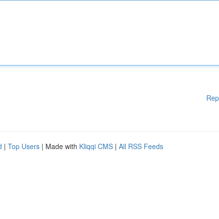
Rep
d
|
Top Users
| Made with
Kliqqi CMS
|
All RSS Feeds