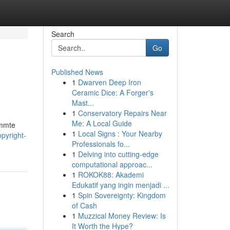
Search
Go
Published News
1
Dwarven Deep Iron
Ceramic Dice: A Forger's
Mast...
1
Conservatory Repairs Near
Me: A Local Guide
immte
1
Local Signs : Your Nearby
pyright-
Professionals fo...
1
Delving into cutting-edge
computational approac...
1
ROKOK88: Akademi
Edukatif yang ingin menjadi ...
1
Spin Sovereignty: Kingdom
of Cash
1
Muzzical Money Review: Is
It Worth the Hype?