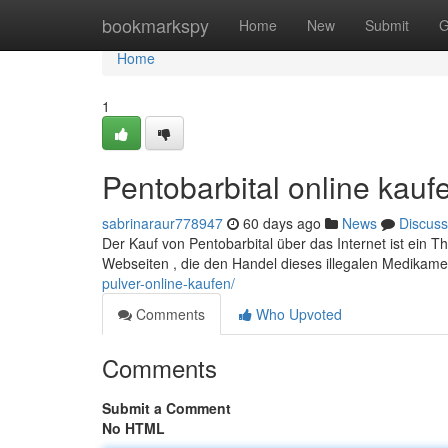
Home
bookmarkspy
Home
New
Submit
G
Home
1
Pentobarbital online kauf
sabrinaraur778947
60 days ago
News
Discuss
Der Kauf von Pentobarbital über das Internet ist ein 
Webseiten , die den Handel dieses illegalen Medikamen
pulver-online-kaufen/
Comments
Who Upvoted
Comments
Submit a Comment
No HTML