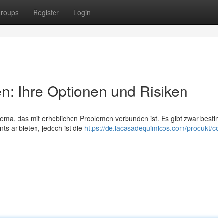
roups
Register
Login
en: Ihre Optionen und Risiken
Thema, das mit erheblichen Problemen verbunden ist. Es gibt zwar best
ts anbieten, jedoch ist die
https://de.lacasadequimicos.com/produkt/co