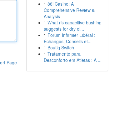
1
88i Casino: A
Comprehensive Review &
Analysis
1
What ris capacitive bushing
suggests for dry el...
1
Forum Infirmier Libéral :
Échanges, Conseils et...
1
Boutiq Switch
1
Tratamento para
Desconforto em Atletas : A ...
ort Page