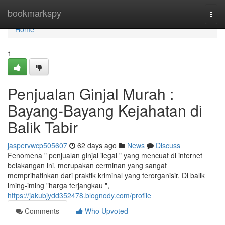
Home
bookmarkspy
Togg
navi
Home
1
Penjualan Ginjal Murah :
Bayang-Bayang Kejahatan di
Balik Tabir
jaspervwcp505607
62 days ago
News
Discuss
Fenomena " penjualan ginjal ilegal " yang mencuat di internet
belakangan ini, merupakan cerminan yang sangat
memprihatinkan dari praktik kriminal yang terorganisir. Di balik
iming-iming "harga terjangkau ",
https://jakubjydd352478.blognody.com/profile
Comments
Who Upvoted