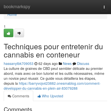
Home
bookmarkspy
Togg
navi
Home
1
Techniques pour entretenir du
cannabis en conteneur
hassanytbk709053
62 days ago
News
Discuss
La culture de graines de CBD peut sembler délicate au premier
abord, mais avec ce bon tutoriel et les outils nécessaires, même
un novice peut réussir. Ce guide vous détaillera les étapes,
depuis la
https://barryvojx423882.onesmablog.com/comment-
développer-du-cannabis-en-plein-air-83079288
Comments
Who Upvoted
Comments