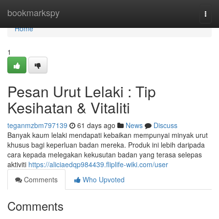
Home
bookmarkspy
Togg
navi
Home
1
Pesan Urut Lelaki : Tip
Kesihatan & Vitaliti
teganmzbm797139
61 days ago
News
Discuss
Banyak kaum lelaki mendapati kebaikan mempunyai minyak urut
khusus bagi keperluan badan mereka. Produk ini lebih daripada
cara kepada melegakan kekusutan badan yang terasa selepas
aktiviti
https://aliciaedqp984439.fliplife-wiki.com/user
Comments
Who Upvoted
Comments