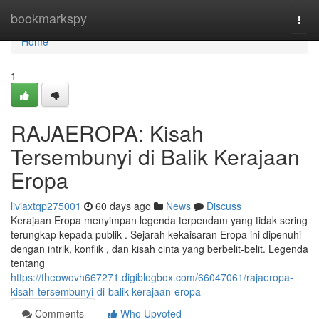
Home
bookmarkspy
Togg
navi
Home
1
RAJAEROPA: Kisah
Tersembunyi di Balik Kerajaan
Eropa
liviaxtqp275001
60 days ago
News
Discuss
Kerajaan Eropa menyimpan legenda terpendam yang tidak sering
terungkap kepada publik . Sejarah kekaisaran Eropa ini dipenuhi
dengan intrik, konflik , dan kisah cinta yang berbelit-belit. Legenda
tentang
https://theowovh667271.digiblogbox.com/66047061/rajaeropa-
kisah-tersembunyi-di-balik-kerajaan-eropa
Comments
Who Upvoted