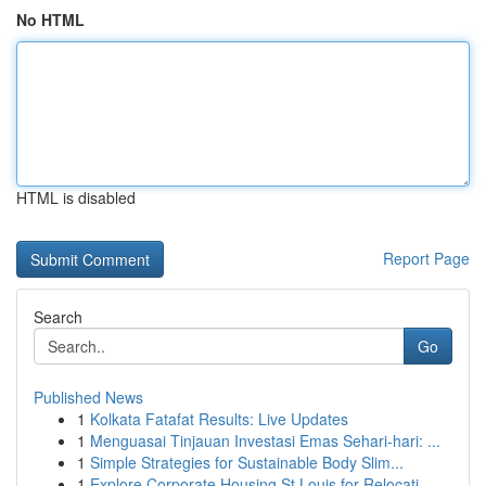
No HTML
HTML is disabled
Report Page
Search
Go
Published News
1
Kolkata Fatafat Results: Live Updates
1
Menguasai Tinjauan Investasi Emas Sehari-hari: ...
1
Simple Strategies for Sustainable Body Slim...
1
Explore Corporate Housing St Louis for Relocati...