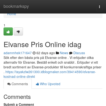
Home
bookmarkspy
Togg
navi
Home
1
Elvanse Pris Online idag
adammhek171647
62 days ago
News
Discuss
Sök efter den bästa pris på Elvanse online . Vi erbjuder olika
alternativ för Elvanse. Beställ enkelt och snabbt . Erbjuder vi ett
bredt sortiment av Elvanse-produkter till konkurrenskraftiga priser
.
https://tayakzlw261300.idblogmaker.com/39414590/elvanse-
kostnad-online-direkt
Comments
Who Upvoted
Comments
Submit a Comment