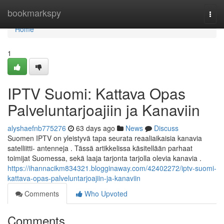
Home
bookmarkspy
Togg
navi
Home
1
IPTV Suomi: Kattava Opas
Palveluntarjoajiin ja Kanaviin
alyshaefnb775276
63 days ago
News
Discuss
Suomen IPTV on yleistyvä tapa seurata reaaliaikaisia kanavia
satelliitti- antenneja . Tässä artikkelissa käsitellään parhaat
toimijat Suomessa, sekä laaja tarjonta tarjolla olevia kanavia .
https://ihannacikm834321.blogginaway.com/42402272/iptv-suomi-
kattava-opas-palveluntarjoajiin-ja-kanaviin
Comments
Who Upvoted
Comments