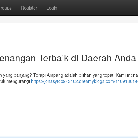
roups
Register
Login
tenangan Terbaik di Daerah Anda
an yang panjang? Terapi Ampang adalah pilihan yang tepat! Kami men
untuk mengurangi
https://jonasytqo943402.dreamyblogs.com/41091301/t