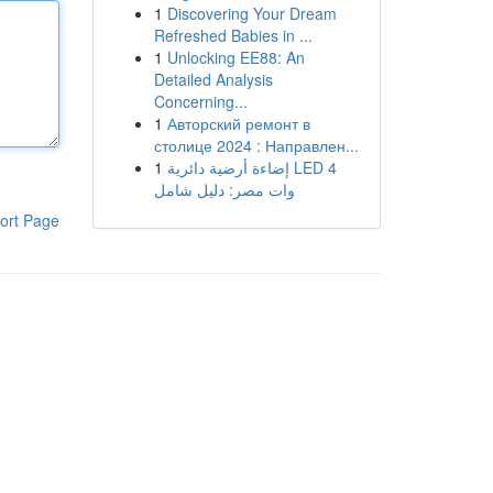
1
Discovering Your Dream
Refreshed Babies in ...
1
Unlocking EE88: An
Detailed Analysis
Concerning...
1
Авторский ремонт в
столице 2024 : Направлен...
1
إضاءة أرضية دائرية LED 4
وات مصر: دليل شامل
ort Page