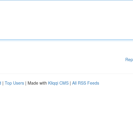
Rep
d
|
Top Users
| Made with
Kliqqi CMS
|
All RSS Feeds