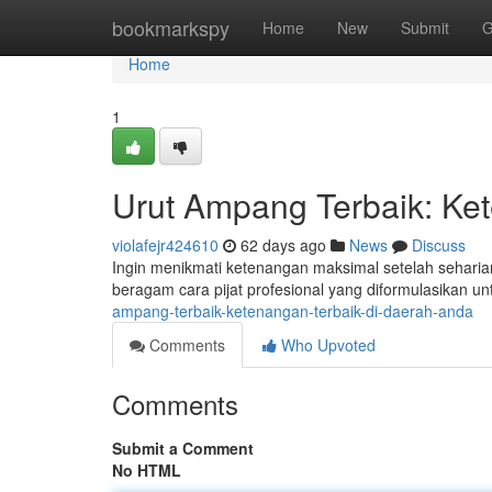
Home
bookmarkspy
Home
New
Submit
G
Home
1
Urut Ampang Terbaik: Ke
violafejr424610
62 days ago
News
Discuss
Ingin menikmati ketenangan maksimal setelah sehari
beragam cara pijat profesional yang diformulasikan 
ampang-terbaik-ketenangan-terbaik-di-daerah-anda
Comments
Who Upvoted
Comments
Submit a Comment
No HTML