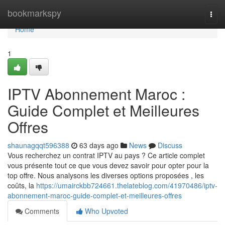
Home
bookmarkspy
Togg
navi
Home
1
IPTV Abonnement Maroc :
Guide Complet et Meilleures
Offres
shaunagqqt596388
63 days ago
News
Discuss
Vous recherchez un contrat IPTV au pays ? Ce article complet
vous présente tout ce que vous devez savoir pour opter pour la
top offre. Nous analysons les diverses options proposées , les
coûts, la
https://umairckbb724661.thelateblog.com/41970486/iptv-
abonnement-maroc-guide-complet-et-meilleures-offres
Comments
Who Upvoted