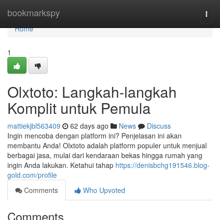
Home
bookmarkspy
Togg
navi
Home
1
Olxtoto: Langkah-langkah
Komplit untuk Pemula
mattiekjbl563409
62 days ago
News
Discuss
Ingin mencoba dengan platform ini? Penjelasan ini akan
membantu Anda! Olxtoto adalah platform populer untuk menjual
berbagai jasa, mulai dari kendaraan bekas hingga rumah yang
ingin Anda lakukan. Ketahui tahap
https://denisbchg191546.blog-
gold.com/profile
Comments
Who Upvoted
Comments