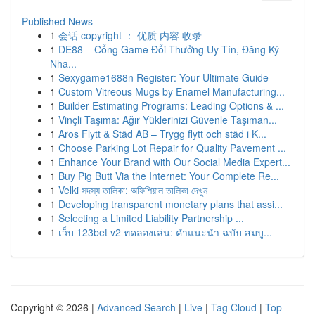
Published News
1
会话 copyright ： 优质 内容 收录
1
DE88 – Cổng Game Đổi Thưởng Uy Tín, Đăng Ký
Nha...
1
Sexygame1688n Register: Your Ultimate Guide
1
Custom Vitreous Mugs by Enamel Manufacturing...
1
Builder Estimating Programs: Leading Options & ...
1
Vinçli Taşıma: Ağır Yüklerinizi Güvenle Taşıman...
1
Aros Flytt & Städ AB – Trygg flytt och städ i K...
1
Choose Parking Lot Repair for Quality Pavement ...
1
Enhance Your Brand with Our Social Media Expert...
1
Buy Pig Butt Via the Internet: Your Complete Re...
1
Velki সদস্য তালিকা: অফিশিয়াল তালিকা দেখুন
1
Developing transparent monetary plans that assi...
1
Selecting a Limited Liability Partnership ...
1
เว็บ 123bet v2 ทดลองเล่น: คำแนะนำ ฉบับ สมบู...
Copyright © 2026 |
Advanced Search
|
Live
|
Tag Cloud
|
Top