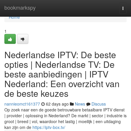
Home
bookmarkspy
Togg
navi
Home
1
Nederlandse IPTV: De beste
opties | Nederlandse TV: De
beste aanbiedingen | IPTV
Nederland: Een overzicht van
de beste keuzes
nannieomct161377
62 days ago
News
Discuss
Op zoek naar een de goede betrouwbare betaalbare IPTV dienst
| provider | oplossing in Nederland? De markt | sector | industrie is
groot | breed | vol, waardoor het lastig | moeilijk | een uitdaging
kan zijn om de
https://iptv-box.tv/