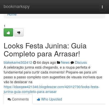
Home
bookmarkspy
Togg
navi
Home
1
Looks Festa Junina: Guia
Completo para Arrasar!
blakekame302412
64 days ago
News
Discuss
A celebração junina está chegando, e a roupa perfeita é
fundamental para curtir cada momento! Prepare-se para um
passo a passo completo com sugestões de visuais incríveis que
vão te destacar na
https://idaxqaw421346.blogdeazar.com/42012730/looks-festa-
junina-guia-completo-para-arrasar
Comments
Who Upvoted