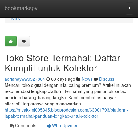
Home
bookmarkspy
Togg
navi
Home
1
Toko Store Termahal: Daftar
Komplit untuk Kolektor
adrianaywwu527864
63 days ago
News
Discuss
Mencari toko digital dengan nilai paling premium? Artikel ini akan
rekomendasi lengkap platform termahal yang pas untuk setiap
pencinta barang-barang langka. Kami membahas banyak
alternatif terpercaya yang menawarkan
https://myakxmi095345.blogprodesign.com/63061793/platform-
lapak-termahal-panduan-lengkap-untuk-kolektor
Comments
Who Upvoted