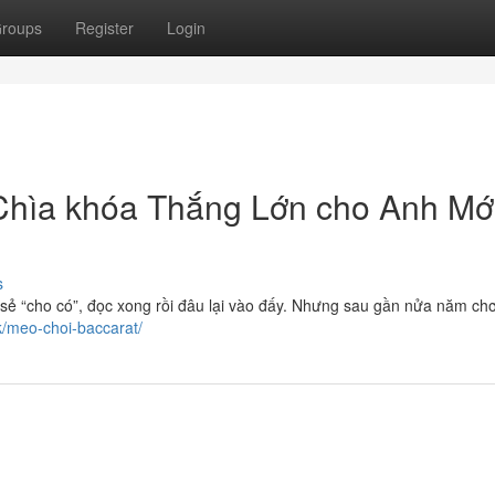
roups
Register
Login
 Chìa khóa Thắng Lớn cho Anh Mớ
s
 sẻ “cho có”, đọc xong rồi đâu lại vào đấy. Nhưng sau gần nửa năm ch
uk/meo-choi-baccarat/