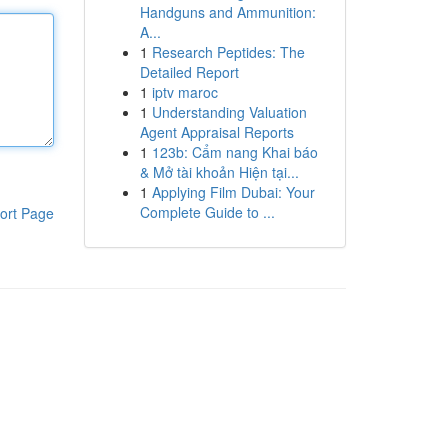
Handguns and Ammunition:
A...
1
Research Peptides: The
Detailed Report
1
iptv maroc
1
Understanding Valuation
Agent Appraisal Reports
1
123b: Cẩm nang Khai báo
& Mở tài khoản Hiện tại...
1
Applying Film Dubai: Your
Complete Guide to ...
ort Page