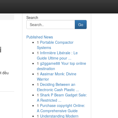
Search
Go
Published News
1
Portable Compactor
i
Systems
1
Infirmière Libérale : Le
Guide Ultime pour ...
1
g2ggame88 Your top online
destination
ơi đều
1
Aasimar Monk: Divine
Warrior
1
Deciding Between an
Electronic Cash Plastic ...
1
Shark P Beam Gadget Sale:
A Restricted ...
1
Purchase copyright Online:
A Comprehensive Guide
1
Understanding Modern