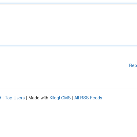
Rep
d
|
Top Users
| Made with
Kliqqi CMS
|
All RSS Feeds