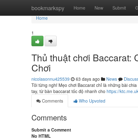
Home
bookmarkspy
Home
New
Submit
G
Home
1
Thủ thuật chơi Baccarat:
Chơi
nicolasonnu425539
63 days ago
News
Discus
Tôi từng nghĩ Mẹo chơi Baccarat chỉ là những bài chia
tay, từ bàn baccarat tốc độ nhanh cho
https://ktc.me.
Comments
Who Upvoted
Comments
Submit a Comment
No HTML