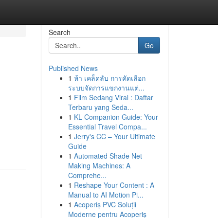
Search
Go
Published News
1
ห้า เคล็ดลับ การคัดเลือก
ระบบจัดการแขกงานแต่...
1
Film Sedang Viral : Daftar
Terbaru yang Seda...
1
KL Companion Guide: Your
Essential Travel Compa...
1
Jerry's CC – Your Ultimate
Guide
1
Automated Shade Net
Making Machines: A
Comprehe...
1
Reshape Your Content : A
Manual to AI Motion Pi...
1
Acoperiș PVC Soluții
Moderne pentru Acoperiș