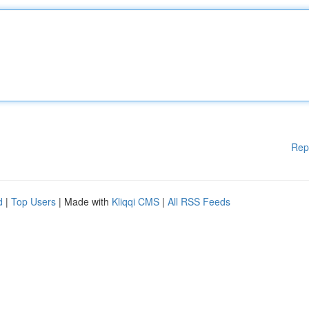
Rep
d
|
Top Users
| Made with
Kliqqi CMS
|
All RSS Feeds