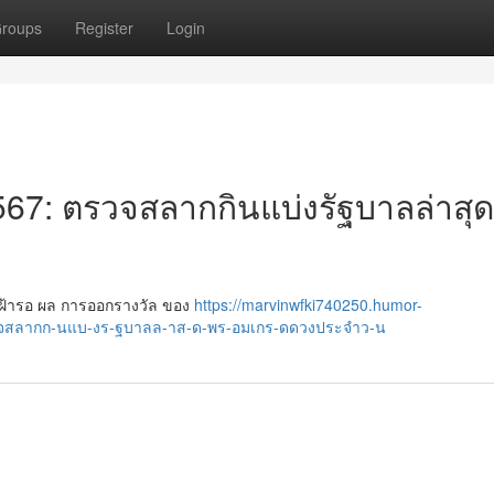
roups
Register
Login
7: ตรวจสลากกินแบ่งรัฐบาลล่าสุด
ง เฝ้ารอ ผล การออกรางวัล ของ
https://marvinwfki740250.humor-
จสลากก-นแบ-งร-ฐบาลล-าส-ด-พร-อมเกร-ดดวงประจำว-น