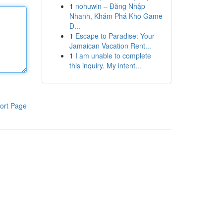
1
nohuwin – Đăng Nhập
Nhanh, Khám Phá Kho Game
Đ...
1
Escape to Paradise: Your
Jamaican Vacation Rent...
1
I am unable to complete
this inquiry. My intent...
ort Page