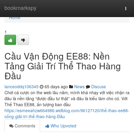
Home
bookmarkspy
Togg
navi
Home
1
Cầu Vận Động EE88: Nền
Tảng Giải Trí Thể Thao Hàng
Đầu
lanceoddq106345
65 days ago
News
Discuss
Chơi cá cược on the web lâu năm, mình khá nhạy với việc nhận ra
đâu là nền tảng “được đầu tư thật” và đâu là kiểu làm cho có. Với
Thể Thao EE88, ấn tượng ban đầu
https://esmeeahzw664986.widblog.com/96127120/thể-thao-ee88-
cổng-giải-trí-thể-thao-hàng-Đầu
Comments
Who Upvoted