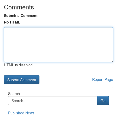
Comments
Submit a Comment
No HTML
HTML is disabled
Report Page
Search
Go
Published News